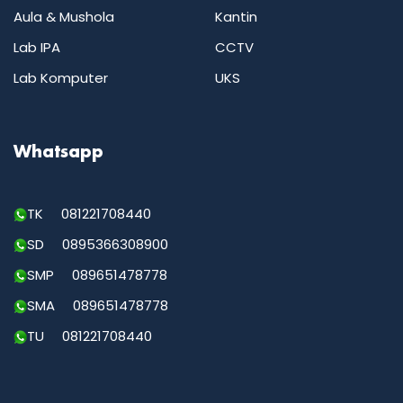
Aula & Mushola
Kantin
Lab IPA
CCTV
Lab Komputer
UKS
Whatsapp
TK 081221708440
SD 0895366308900
SMP 089651478778
SMA 089651478778
TU 081221708440